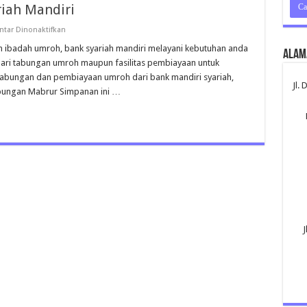
iah Mandiri
pada
tar Dinonaktifkan
Tabungan
Umroh
n ibadah umroh, bank syariah mandiri melayani kebutuhan anda
Alam
Bank
dari tabungan umroh maupun fasilitas pembiayaan untuk
Syariah
Mandiri
as tabungan dan pembiayaan umroh dari bank mandiri syariah,
Jl.
abungan Mabrur Simpanan ini …
J