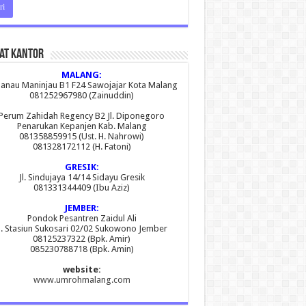
at Kantor
MALANG:
 Danau Maninjau B1 F24 Sawojajar Kota Malang
081252967980 (Zainuddin)
Perum Zahidah Regency B2 Jl. Diponegoro
Penarukan Kepanjen Kab. Malang
081358859915 (Ust. H. Nahrowi)
081328172112 (H. Fatoni)
GRESIK:
Jl. Sindujaya 14/14 Sidayu Gresik
081331344409 (Ibu Aziz)
JEMBER:
Pondok Pesantren Zaidul Ali
l. Stasiun Sukosari 02/02 Sukowono Jember
08125237322 (Bpk. Amir)
085230788718 (Bpk. Amin)
website:
www.umrohmalang.com