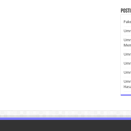
Post
Pak
Umro
Umro
Mem
Umro
Umr
Umro
Umro
Has