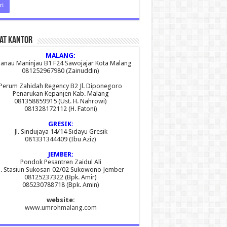
at Kantor
MALANG:
 Danau Maninjau B1 F24 Sawojajar Kota Malang
081252967980 (Zainuddin)
Perum Zahidah Regency B2 Jl. Diponegoro
Penarukan Kepanjen Kab. Malang
081358859915 (Ust. H. Nahrowi)
081328172112 (H. Fatoni)
GRESIK:
Jl. Sindujaya 14/14 Sidayu Gresik
081331344409 (Ibu Aziz)
JEMBER:
Pondok Pesantren Zaidul Ali
l. Stasiun Sukosari 02/02 Sukowono Jember
08125237322 (Bpk. Amir)
085230788718 (Bpk. Amin)
website:
www.umrohmalang.com