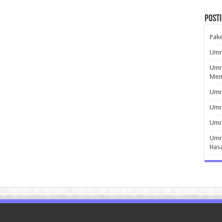
Post
Pak
Umro
Umro
Mem
Umro
Umr
Umro
Umro
Has