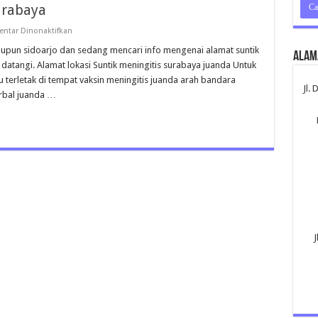
urabaya
pada
ntar Dinonaktifkan
Suntik
Vaksin
aupun sidoarjo dan sedang mencari info mengenai alamat suntik
Alam
Meningitis
a datangi. Alamat lokasi Suntik meningitis surabaya juanda Untuk
Surabaya
tu terletak di tempat vaksin meningitis juanda arah bandara
Jl.
erbal juanda …
J