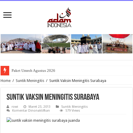
Paket Umroh Agustus 2026
Home
/
Suntik Meningitis
/
Suntik Vaksin Meningitis Surabaya
Suntik Vaksin Meningitis Surabaya
rowi
Maret 23, 2013
Suntik Meningitis
pada
Komentar Dinonaktifkan
579 Views
Suntik
Vaksin
Meningitis
Surabaya
Jika anda berdomisili di daerah surabaya maupun sidoarjo dan sedang mencari info mengenai alamat suntik meningitis, berikut ini alamat yang bisa anda datangi.