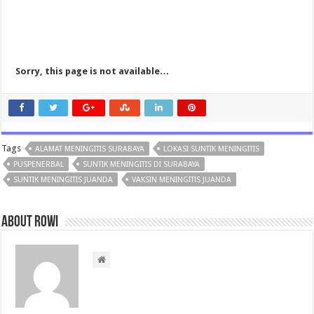
Alamat lokasi Suntik meningitis surabaya juanda
Untuk lokasi alamat suntik meningitis surabaya yaitu terletak di tempat vaksin meningitis juanda arah bandara internasional. dekat dengan tulisan puspenerbal juanda surabaya. untuk jam buka mulai hari senin sampai hari jum’at, sedangkan jam buka mulai jam 07.00 sampai dengan jam 14.00 siang hari. mudah-mudahan bermanfaat bagi anda semua, terima kasih atas kunjungannya ke website saya ini.
Sorry, this page is not available…
Tags
ALAMAT MENINGITIS SURABAYA
LOKASI SUNTIK MENINGITIS
PUSPENERBAL
SUNTIK MENINGITIS DI SURABAYA
SUNTIK MENINGITIS JUANDA
VAKSIN MENINGITIS JUANDA
About rowi