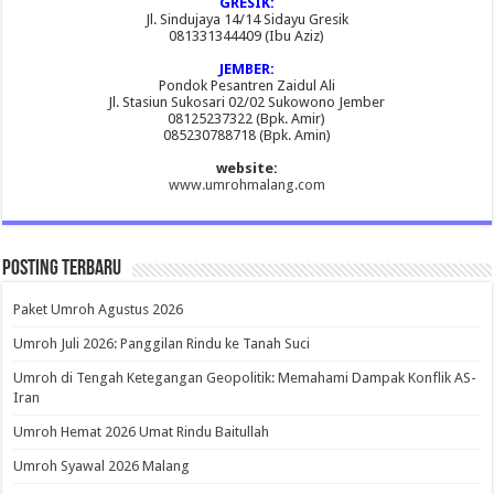
GRESIK:
Jl. Sindujaya 14/14 Sidayu Gresik
081331344409 (Ibu Aziz)
JEMBER:
Pondok Pesantren Zaidul Ali
Jl. Stasiun Sukosari 02/02 Sukowono Jember
08125237322 (Bpk. Amir)
085230788718 (Bpk. Amin)
website:
www.umrohmalang.com
Posting Terbaru
Paket Umroh Agustus 2026
Umroh Juli 2026: Panggilan Rindu ke Tanah Suci
Umroh di Tengah Ketegangan Geopolitik: Memahami Dampak Konflik AS-
Iran
Umroh Hemat 2026 Umat Rindu Baitullah
Umroh Syawal 2026 Malang