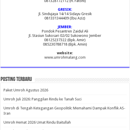
081328172112 (H. Fatoni)
GRESIK:
Jl. Sindujaya 14/14 Sidayu Gresik
081331344409 (Ibu Aziz)
JEMBER:
Pondok Pesantren Zaidul Ali
Jl. Stasiun Sukosari 02/02 Sukowono Jember
08125237322 (Bpk. Amir)
085230788718 (Bpk. Amin)
website:
www.umrohmalang.com
Posting Terbaru
Paket Umroh Agustus 2026
Umroh Juli 2026: Panggilan Rindu ke Tanah Suci
Umroh di Tengah Ketegangan Geopolitik: Memahami Dampak Konflik AS-
Iran
Umroh Hemat 2026 Umat Rindu Baitullah