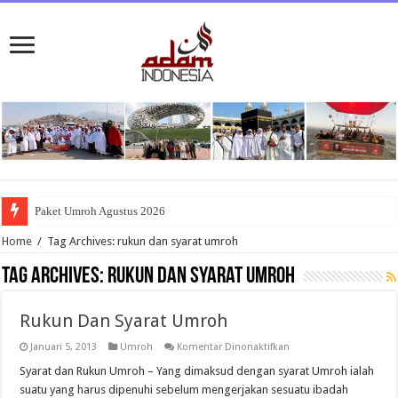
Paket Umroh Agustus 2026
Home
/
Tag Archives: rukun dan syarat umroh
Tag Archives:
rukun dan syarat umroh
Rukun Dan Syarat Umroh
pada
Januari 5, 2013
Umroh
Komentar Dinonaktifkan
Rukun
Dan
Syarat dan Rukun Umroh – Yang dimaksud dengan syarat Umroh ialah
Syarat
suatu yang harus dipenuhi sebelum mengerjakan sesuatu ibadah
Umroh