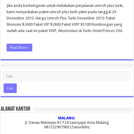
Umroh
Turki
Jika anda berkeinginan untuk melakukan perjalanan umroh plus turki,
Desember
kami menyediakan paket umroh plus turki yakni pada tanggal 29
2013
Desember 2013. Harga Umroh Plus Turki Desember 2013: Paket
Ekonomi $2600 Paket VIP $2800 Paket VVIP $3100 Rombongan yang
sudah ada saat ini paket VVIP, Akomodasi di Turki: Hotel Princes Old.
…
Read More »
Alamat Kantor
MALANG:
Jl. Danau Maninjau B1 F24 Sawojajar Kota Malang
081252967980 (Zainuddin)