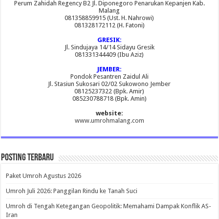
Perum Zahidah Regency B2 Jl. Diponegoro Penarukan Kepanjen Kab.
Malang
081358859915 (Ust. H. Nahrowi)
081328172112 (H. Fatoni)
GRESIK:
Jl. Sindujaya 14/14 Sidayu Gresik
081331344409 (Ibu Aziz)
JEMBER:
Pondok Pesantren Zaidul Ali
Jl. Stasiun Sukosari 02/02 Sukowono Jember
08125237322 (Bpk. Amir)
085230788718 (Bpk. Amin)
website:
www.umrohmalang.com
Posting Terbaru
Paket Umroh Agustus 2026
Umroh Juli 2026: Panggilan Rindu ke Tanah Suci
Umroh di Tengah Ketegangan Geopolitik: Memahami Dampak Konflik AS-
Iran