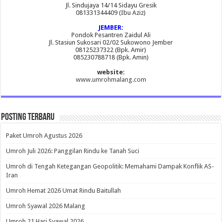
Jl. Sindujaya 14/14 Sidayu Gresik
081331344409 (Ibu Aziz)
JEMBER:
Pondok Pesantren Zaidul Ali
Jl. Stasiun Sukosari 02/02 Sukowono Jember
08125237322 (Bpk. Amir)
085230788718 (Bpk. Amin)
website:
www.umrohmalang.com
Posting Terbaru
Paket Umroh Agustus 2026
Umroh Juli 2026: Panggilan Rindu ke Tanah Suci
Umroh di Tengah Ketegangan Geopolitik: Memahami Dampak Konflik AS-
Iran
Umroh Hemat 2026 Umat Rindu Baitullah
Umroh Syawal 2026 Malang
Umroh 21 Hari Syawal 2026