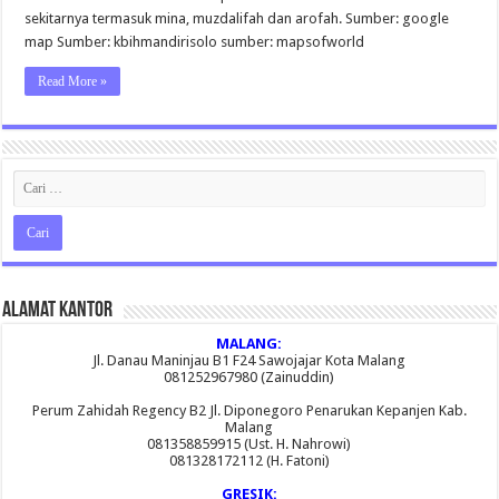
Al
sekitarnya termasuk mina, muzdalifah dan arofah. Sumber: google
Mukaromah
Dan
map Sumber: kbihmandirisolo sumber: mapsofworld
Sekitarnya
Read More »
Alamat Kantor
MALANG:
Jl. Danau Maninjau B1 F24 Sawojajar Kota Malang
081252967980 (Zainuddin)
Perum Zahidah Regency B2 Jl. Diponegoro Penarukan Kepanjen Kab.
Malang
081358859915 (Ust. H. Nahrowi)
081328172112 (H. Fatoni)
GRESIK: