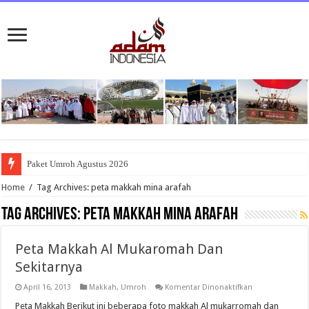
Paket Umroh Agustus 2026
Home
/
Tag Archives: peta makkah mina arafah
Tag Archives:
peta makkah mina arafah
Peta Makkah Al Mukaromah Dan
Sekitarnya
pada
April 16, 2013
Makkah
,
Umroh
Komentar Dinonaktifkan
Peta
Makkah
Peta Makkah Berikut ini beberapa foto makkah Al mukarromah dan