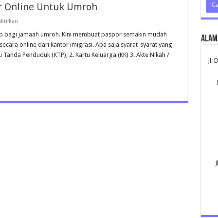
 Online Untuk Umroh
pada
ktifkan
Langkah
Pembuatan
b bagi jamaah umroh. Kini membuat paspor semakin mudah
Alam
Paspor
ara online dari kantor imigrasi. Apa saja syarat-syarat yang
Online
Untuk
 Tanda Penduduk (KTP); 2. Kartu Keluarga (KK) 3. Akte Nikah /
Umroh
Jl.
J