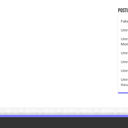
Post
Pak
Umro
Umro
Mem
Umro
Umr
Umro
Umro
Has