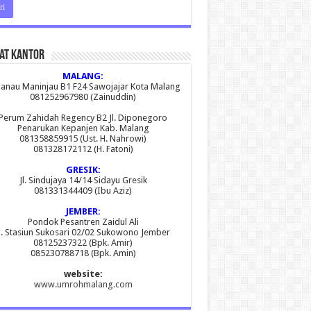
at Kantor
MALANG:
 Danau Maninjau B1 F24 Sawojajar Kota Malang
081252967980 (Zainuddin)
Perum Zahidah Regency B2 Jl. Diponegoro
Penarukan Kepanjen Kab. Malang
081358859915 (Ust. H. Nahrowi)
081328172112 (H. Fatoni)
GRESIK:
Jl. Sindujaya 14/14 Sidayu Gresik
081331344409 (Ibu Aziz)
JEMBER:
Pondok Pesantren Zaidul Ali
l. Stasiun Sukosari 02/02 Sukowono Jember
08125237322 (Bpk. Amir)
085230788718 (Bpk. Amin)
website:
www.umrohmalang.com