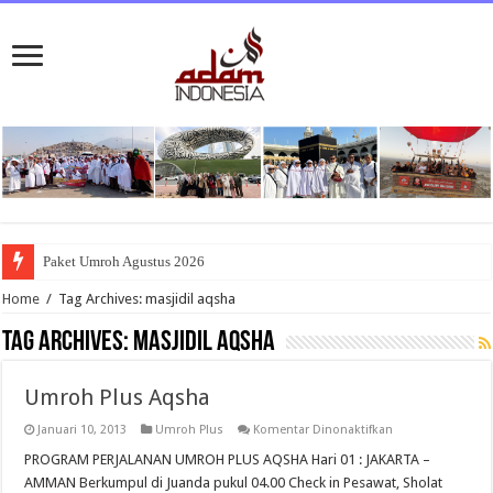
Paket Umroh Agustus 2026
Home
/
Tag Archives: masjidil aqsha
Tag Archives:
masjidil aqsha
Umroh Plus Aqsha
pada
Januari 10, 2013
Umroh Plus
Komentar Dinonaktifkan
Umroh
Plus
PROGRAM PERJALANAN UMROH PLUS AQSHA Hari 01 : JAKARTA –
Aqsha
AMMAN Berkumpul di Juanda pukul 04.00 Check in Pesawat, Sholat