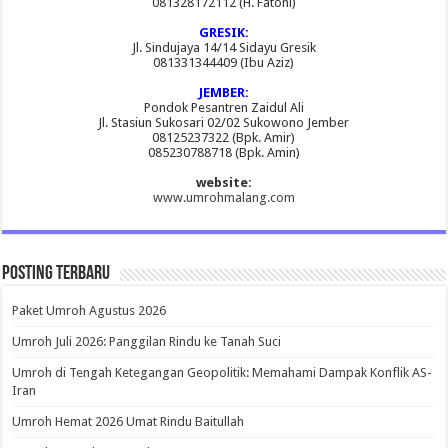
081328172112 (H. Fatoni)
GRESIK:
Jl. Sindujaya 14/14 Sidayu Gresik
081331344409 (Ibu Aziz)
JEMBER:
Pondok Pesantren Zaidul Ali
Jl. Stasiun Sukosari 02/02 Sukowono Jember
08125237322 (Bpk. Amir)
085230788718 (Bpk. Amin)
website:
www.umrohmalang.com
Posting Terbaru
Paket Umroh Agustus 2026
Umroh Juli 2026: Panggilan Rindu ke Tanah Suci
Umroh di Tengah Ketegangan Geopolitik: Memahami Dampak Konflik AS-
Iran
Umroh Hemat 2026 Umat Rindu Baitullah