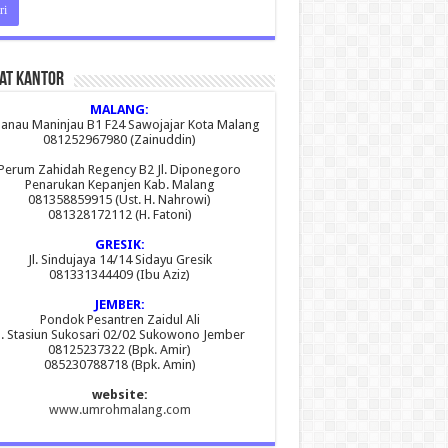
at Kantor
MALANG:
 Danau Maninjau B1 F24 Sawojajar Kota Malang
081252967980 (Zainuddin)
Perum Zahidah Regency B2 Jl. Diponegoro
Penarukan Kepanjen Kab. Malang
081358859915 (Ust. H. Nahrowi)
081328172112 (H. Fatoni)
GRESIK:
Jl. Sindujaya 14/14 Sidayu Gresik
081331344409 (Ibu Aziz)
JEMBER:
Pondok Pesantren Zaidul Ali
l. Stasiun Sukosari 02/02 Sukowono Jember
08125237322 (Bpk. Amir)
085230788718 (Bpk. Amin)
website:
www.umrohmalang.com