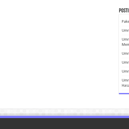
Post
Pak
Umro
Umro
Mem
Umro
Umr
Umro
Umro
Has