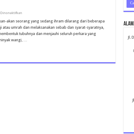
pada
Dinonaktifkan
Larangan
Ihram
eakan-akan seorang yang sedang ihram dilarang dari beberapa
Alam
 haji atau umrah dan melaksanakan sebab dan syarat-syaratnya,
membentuk tubuhnya dan menjauhi seluruh perkara yang
Jl.
; minyak wangi, …
J