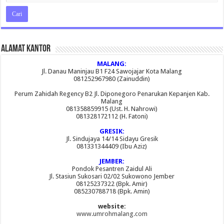
Alamat Kantor
MALANG:
Jl. Danau Maninjau B1 F24 Sawojajar Kota Malang
081252967980 (Zainuddin)
Perum Zahidah Regency B2 Jl. Diponegoro Penarukan Kepanjen Kab.
Malang
081358859915 (Ust. H. Nahrowi)
081328172112 (H. Fatoni)
GRESIK:
Jl. Sindujaya 14/14 Sidayu Gresik
081331344409 (Ibu Aziz)
JEMBER:
Pondok Pesantren Zaidul Ali
Jl. Stasiun Sukosari 02/02 Sukowono Jember
08125237322 (Bpk. Amir)
085230788718 (Bpk. Amin)
website:
www.umrohmalang.com