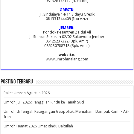
081328172112 (H. Fatoni)
GRESIK:
Jl. Sindujaya 14/14 Sidayu Gresik
081331344409 (Ibu Aziz)
JEMBER:
Pondok Pesantren Zaidul Ali
Jl. Stasiun Sukosari 02/02 Sukowono Jember
08125237322 (Bpk. Amir)
085230788718 (Bpk. Amin)
website:
www.umrohmalang.com
Posting Terbaru
Paket Umroh Agustus 2026
Umroh Juli 2026: Panggilan Rindu ke Tanah Suci
Umroh di Tengah Ketegangan Geopolitik: Memahami Dampak Konflik AS-
Iran
Umroh Hemat 2026 Umat Rindu Baitullah