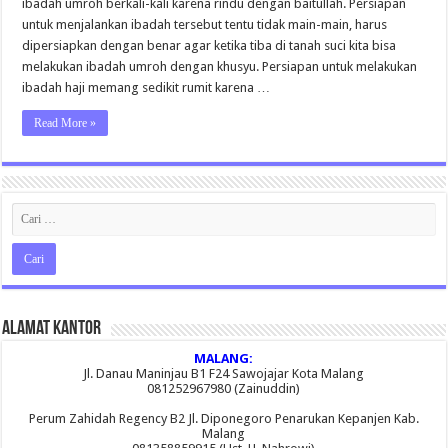
ibadah umroh berkali-kali karena rindu dengan baitullah. Persiapan
untuk menjalankan ibadah tersebut tentu tidak main-main, harus
dipersiapkan dengan benar agar ketika tiba di tanah suci kita bisa
melakukan ibadah umroh dengan khusyu. Persiapan untuk melakukan
ibadah haji memang sedikit rumit karena …
Read More »
Alamat Kantor
MALANG:
Jl. Danau Maninjau B1 F24 Sawojajar Kota Malang
081252967980 (Zainuddin)
Perum Zahidah Regency B2 Jl. Diponegoro Penarukan Kepanjen Kab.
Malang