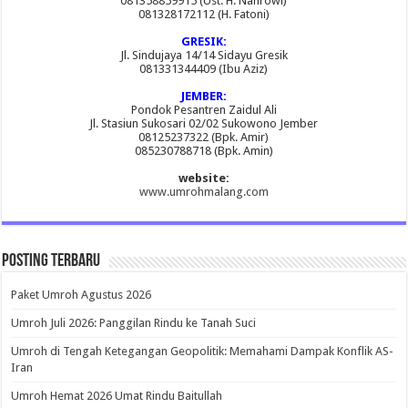
081358859915 (Ust. H. Nahrowi)
081328172112 (H. Fatoni)
GRESIK:
Jl. Sindujaya 14/14 Sidayu Gresik
081331344409 (Ibu Aziz)
JEMBER:
Pondok Pesantren Zaidul Ali
Jl. Stasiun Sukosari 02/02 Sukowono Jember
08125237322 (Bpk. Amir)
085230788718 (Bpk. Amin)
website:
www.umrohmalang.com
Posting Terbaru
Paket Umroh Agustus 2026
Umroh Juli 2026: Panggilan Rindu ke Tanah Suci
Umroh di Tengah Ketegangan Geopolitik: Memahami Dampak Konflik AS-
Iran
Umroh Hemat 2026 Umat Rindu Baitullah