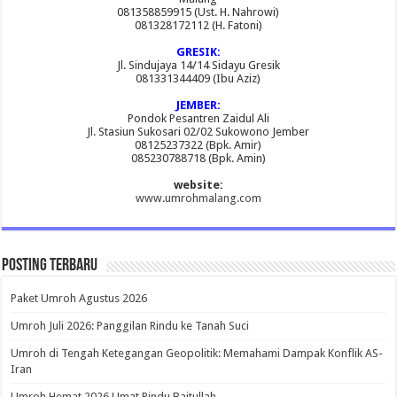
081358859915 (Ust. H. Nahrowi)
081328172112 (H. Fatoni)
GRESIK:
Jl. Sindujaya 14/14 Sidayu Gresik
081331344409 (Ibu Aziz)
JEMBER:
Pondok Pesantren Zaidul Ali
Jl. Stasiun Sukosari 02/02 Sukowono Jember
08125237322 (Bpk. Amir)
085230788718 (Bpk. Amin)
website:
www.umrohmalang.com
Posting Terbaru
Paket Umroh Agustus 2026
Umroh Juli 2026: Panggilan Rindu ke Tanah Suci
Umroh di Tengah Ketegangan Geopolitik: Memahami Dampak Konflik AS-
Iran
Umroh Hemat 2026 Umat Rindu Baitullah