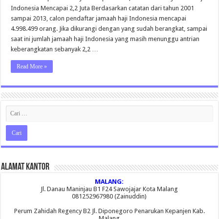
Jamaah
Indonesia Mencapai 2,2 Juta Berdasarkan catatan dari tahun 2001
Haji
Indonesia
sampai 2013, calon pendaftar jamaah haji Indonesia mencapai
Mencapai
4.998.499 orang. Jika dikurangi dengan yang sudah berangkat, sampai
2,2
Juta
saat ini jumlah jamaah haji Indonesia yang masih menunggu antrian
keberangkatan sebanyak 2,2 …
Read More »
Alamat Kantor
MALANG:
Jl. Danau Maninjau B1 F24 Sawojajar Kota Malang
081252967980 (Zainuddin)
Perum Zahidah Regency B2 Jl. Diponegoro Penarukan Kepanjen Kab.
Malang