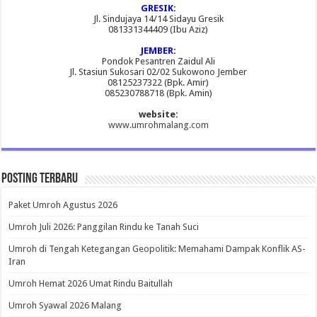
GRESIK:
Jl. Sindujaya 14/14 Sidayu Gresik
081331344409 (Ibu Aziz)
JEMBER:
Pondok Pesantren Zaidul Ali
Jl. Stasiun Sukosari 02/02 Sukowono Jember
08125237322 (Bpk. Amir)
085230788718 (Bpk. Amin)
website:
www.umrohmalang.com
Posting Terbaru
Paket Umroh Agustus 2026
Umroh Juli 2026: Panggilan Rindu ke Tanah Suci
Umroh di Tengah Ketegangan Geopolitik: Memahami Dampak Konflik AS-
Iran
Umroh Hemat 2026 Umat Rindu Baitullah
Umroh Syawal 2026 Malang