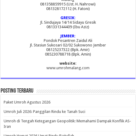
081358859915 (Ust. H. Nahrowi)
081328172112 (H. Fatoni)
GRESIK:
Jl. Sindujaya 14/14 Sidayu Gresik
081331344409 (Ibu Aziz)
JEMBER:
Pondok Pesantren Zaidul Ali
Jl. Stasiun Sukosari 02/02 Sukowono Jember
08125237322 (Bpk. Amir)
085230788718 (Bpk. Amin)
website:
www.umrohmalang.com
Posting Terbaru
Paket Umroh Agustus 2026
Umroh Juli 2026: Panggilan Rindu ke Tanah Suci
Umroh di Tengah Ketegangan Geopolitik: Memahami Dampak Konflik AS-
Iran
Umroh Hemat 2026 Umat Rindu Baitullah