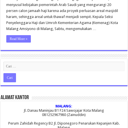
Haji
menyusul kebijakan pemerintah Arab Saudi yang mengurangi 20
Malang
Gagal
persen calon jamaah haji karena ada proyek perluasan areal masjidil
Berangkat
haram, sehingga areal untuk thawaf menjadi sempit. Kepala Seksi
Tahun
Ini
Penyelenggara Haji dan Umroh Kementerian Agama (Kemenag) Kota
Malang Amsiyono di Malang, Sabtu, mengemukakan …
Read More »
Alamat Kantor
MALANG:
Jl. Danau Maninjau B1 F24 Sawojajar Kota Malang
081252967980 (Zainuddin)
Perum Zahidah Regency B2 Jl. Diponegoro Penarukan Kepanjen Kab.
Malang