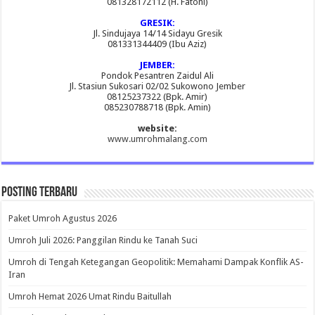
081328172112 (H. Fatoni)
GRESIK:
Jl. Sindujaya 14/14 Sidayu Gresik
081331344409 (Ibu Aziz)
JEMBER:
Pondok Pesantren Zaidul Ali
Jl. Stasiun Sukosari 02/02 Sukowono Jember
08125237322 (Bpk. Amir)
085230788718 (Bpk. Amin)
website:
www.umrohmalang.com
Posting Terbaru
Paket Umroh Agustus 2026
Umroh Juli 2026: Panggilan Rindu ke Tanah Suci
Umroh di Tengah Ketegangan Geopolitik: Memahami Dampak Konflik AS-
Iran
Umroh Hemat 2026 Umat Rindu Baitullah