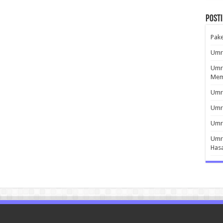
Post
Pak
Umro
Umro
Mem
Umro
Umr
Umro
Umro
Has