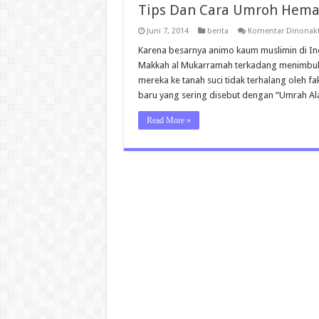
Tips Dan Cara Umroh Hemat
Juni 7, 2014
berita
Komentar Dinonakt
Karena besarnya animo kaum muslimin di Ind
Makkah al Mukarramah terkadang menimbulk
mereka ke tanah suci tidak terhalang oleh f
baru yang sering disebut dengan “Umrah A
Read More »