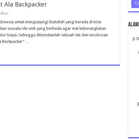
 Ala Backpacker
pada
ifkan
Tips
Dan
onesia untuk mengunjungi Baitullah yang berada di kota
Alam
Cara
an sesuatu ide unik yang berbeda agar niat keberangkatan
Umroh
Hemat
aktor biaya. Sehingga ditemukanlah sebuah ide dan terobosan
Ala
Jl.
la Backpacker” …
Backpacker
J