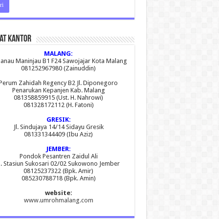
at Kantor
MALANG:
 Danau Maninjau B1 F24 Sawojajar Kota Malang
081252967980 (Zainuddin)
Perum Zahidah Regency B2 Jl. Diponegoro
Penarukan Kepanjen Kab. Malang
081358859915 (Ust. H. Nahrowi)
081328172112 (H. Fatoni)
GRESIK:
Jl. Sindujaya 14/14 Sidayu Gresik
081331344409 (Ibu Aziz)
JEMBER:
Pondok Pesantren Zaidul Ali
l. Stasiun Sukosari 02/02 Sukowono Jember
08125237322 (Bpk. Amir)
085230788718 (Bpk. Amin)
website:
www.umrohmalang.com