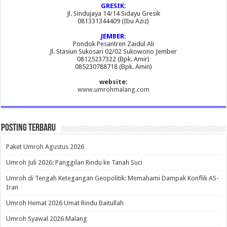
GRESIK:
Jl. Sindujaya 14/14 Sidayu Gresik
081331344409 (Ibu Aziz)
JEMBER:
Pondok Pesantren Zaidul Ali
Jl. Stasiun Sukosari 02/02 Sukowono Jember
08125237322 (Bpk. Amir)
085230788718 (Bpk. Amin)
website:
www.umrohmalang.com
Posting Terbaru
Paket Umroh Agustus 2026
Umroh Juli 2026: Panggilan Rindu ke Tanah Suci
Umroh di Tengah Ketegangan Geopolitik: Memahami Dampak Konflik AS-
Iran
Umroh Hemat 2026 Umat Rindu Baitullah
Umroh Syawal 2026 Malang