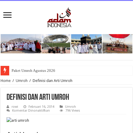
Paket Umroh Agustus 2026
Home
/
Umroh
/
Definisi dan Arti Umroh
Definisi dan Arti Umroh
rowi
Februari 16, 2014
Umroh
pada
Komentar Dinonaktifkan
796 Views
Definisi
dan
Arti
Umroh