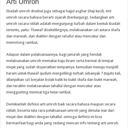
Arti Umroh
Ibadah umroh disebut juga sebagai hajjul asghar (Haji kecil). Arti
umroh secara bahasa berarti ziyarah (berkunjung). Sedangkan arti
umroh secara istilah adalah mengunjungi ka’bah dalam bentuk ibadah
tertentu, yaitu: Thawaf disekelilingnya, melaksanakan sa’i antara shafa
dan marwah, dan diakhiri dengan
tahallul
atau mencukur dan
memotong rambut.
Adapun dalam pelaksanaannya, bagi jama’ah yang hendak
melaksanakan umroh memakai baju ihram serta berniat di tempat
miqat yang sudah disyariatkan tempatnya. kemudian menuju masjidil
haram untuk thawaf qudum mengelilingi ka’bah sebanyak 7 (tujuh) kali,
dilanjutkan sa’i berjalan bolak balik ke bukit shafa dan bukit marwah,
dan terakhir melaksanakan tahallul dengan mencukur atau
menggunting minimal tiga helai rambut.
Demikianlah definisi arti umroh baik secara bahasa maupun secara
istilah, beserta tata cara pelaksanaan umroh yang dimulai niat dari
miqat dan diakhiri dengan tahallul. semoga definisi ini bisa
bermanfaat bagi anda yang sedang mencari info tentang arti umroh.