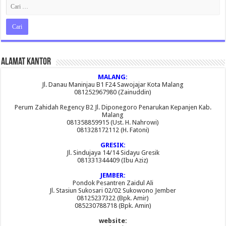
Alamat Kantor
MALANG:
Jl. Danau Maninjau B1 F24 Sawojajar Kota Malang
081252967980 (Zainuddin)
Perum Zahidah Regency B2 Jl. Diponegoro Penarukan Kepanjen Kab.
Malang
081358859915 (Ust. H. Nahrowi)
081328172112 (H. Fatoni)
GRESIK:
Jl. Sindujaya 14/14 Sidayu Gresik
081331344409 (Ibu Aziz)
JEMBER:
Pondok Pesantren Zaidul Ali
Jl. Stasiun Sukosari 02/02 Sukowono Jember
08125237322 (Bpk. Amir)
085230788718 (Bpk. Amin)
website: