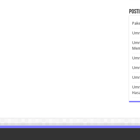
Post
Pak
Umro
Umro
Mem
Umro
Umr
Umro
Umro
Has