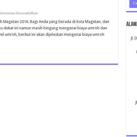
pada
Komentar Dinonaktifkan
Umroh
Magetan
 Magetan 2016. Bagi Anda yang berada di kota Magetan, dan
Alam
tu dekat ini namun masih bingung mengenai biaya umroh dan
vel umroh, berikut ini akan dijelaskan mengenai biaya umroh
Jl.
J