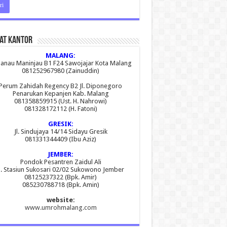
at Kantor
MALANG:
 Danau Maninjau B1 F24 Sawojajar Kota Malang
081252967980 (Zainuddin)
Perum Zahidah Regency B2 Jl. Diponegoro
Penarukan Kepanjen Kab. Malang
081358859915 (Ust. H. Nahrowi)
081328172112 (H. Fatoni)
GRESIK:
Jl. Sindujaya 14/14 Sidayu Gresik
081331344409 (Ibu Aziz)
JEMBER:
Pondok Pesantren Zaidul Ali
l. Stasiun Sukosari 02/02 Sukowono Jember
08125237322 (Bpk. Amir)
085230788718 (Bpk. Amin)
website:
www.umrohmalang.com