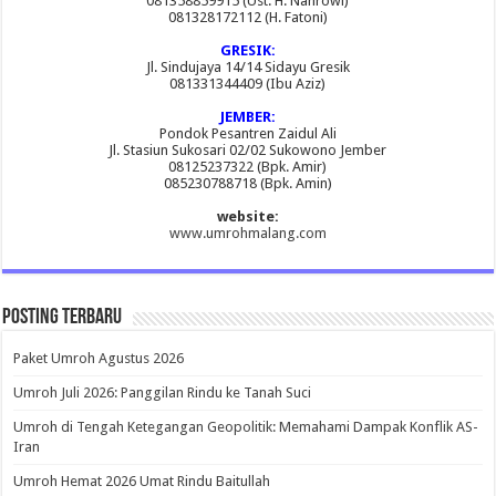
081358859915 (Ust. H. Nahrowi)
081328172112 (H. Fatoni)
GRESIK:
Jl. Sindujaya 14/14 Sidayu Gresik
081331344409 (Ibu Aziz)
JEMBER:
Pondok Pesantren Zaidul Ali
Jl. Stasiun Sukosari 02/02 Sukowono Jember
08125237322 (Bpk. Amir)
085230788718 (Bpk. Amin)
website:
www.umrohmalang.com
Posting Terbaru
Paket Umroh Agustus 2026
Umroh Juli 2026: Panggilan Rindu ke Tanah Suci
Umroh di Tengah Ketegangan Geopolitik: Memahami Dampak Konflik AS-
Iran
Umroh Hemat 2026 Umat Rindu Baitullah