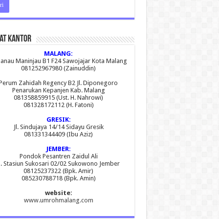
at Kantor
MALANG:
 Danau Maninjau B1 F24 Sawojajar Kota Malang
081252967980 (Zainuddin)
Perum Zahidah Regency B2 Jl. Diponegoro
Penarukan Kepanjen Kab. Malang
081358859915 (Ust. H. Nahrowi)
081328172112 (H. Fatoni)
GRESIK:
Jl. Sindujaya 14/14 Sidayu Gresik
081331344409 (Ibu Aziz)
JEMBER:
Pondok Pesantren Zaidul Ali
l. Stasiun Sukosari 02/02 Sukowono Jember
08125237322 (Bpk. Amir)
085230788718 (Bpk. Amin)
website:
www.umrohmalang.com