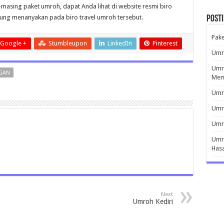
asing paket umroh, dapat Anda lihat di website resmi biro
gsung menanyakan pada biro travel umroh tersebut.
Post
Pak
Google +
Stumbleupon
LinkedIn
Pinterest
Umro
Umro
GAN
Mem
Umro
Umr
Umro
Umro
Has
Next
Umroh Kediri