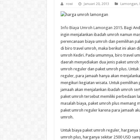
rowi
Januari 20, 2013
Lamongan
,
Info Biaya Umroh Lamongan 2015
. Bagi An
ingin menjalankan ibadah umroh namun mas
perencanaan biaya umroh dan pemilihan pa
di biro travel umroh, maka berikut ini akan 
umroh Kediri. Pada umumnya, biro travel um
daerah menyediakan dua jenis paket umroh y
umroh reguler dan paket umroh plus. Untuk
reguler, para jamaah hanya akan menjalank
mengikuri kegiatan wisata. Untuk pemilihan 
jamaah akan menjalankan ibadah umroh serta
paket umroh tersebut memiliki perbedaan lain
masalah biaya, paket umroh plus memang m
paket umroh reguler karena para jamaah ak
umroh.
Untuk biaya paket umroh reguler, harganya 
umroh plus, harganya sekitar 2500 USD samp