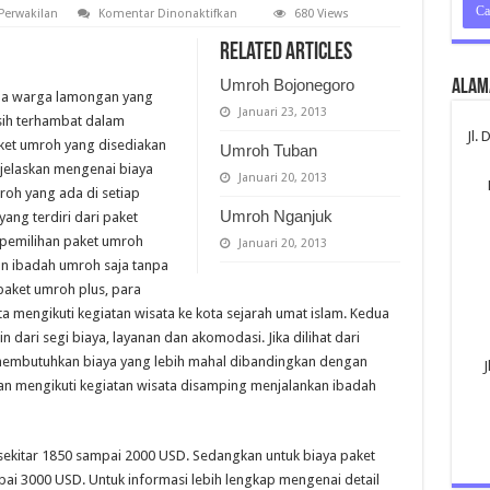
pada
Perwakilan
Komentar Dinonaktifkan
680 Views
Umroh
Lamongan
Related Articles
Umroh Bojonegoro
Alam
da warga lamongan yang
Januari 23, 2013
ih terhambat dalam
Jl.
ket umroh yang disediakan
Umroh Tuban
dijelaskan mengenai biaya
Januari 20, 2013
roh yang ada di setiap
Umroh Nganjuk
ang terdiri dari paket
 pemilihan paket umroh
Januari 20, 2013
an ibadah umroh saja tanpa
paket umroh plus, para
 mengikuti kegiatan wisata ke kota sejarah umat islam. Kedua
 dari segi biaya, layanan dan akomodasi. Jika dilihat dari
embutuhkan biaya yang lebih mahal dibandingkan dengan
J
an mengikuti kegiatan wisata disamping menjalankan ibadah
sekitar 1850 sampai 2000 USD. Sedangkan untuk biaya paket
ai 3000 USD. Untuk informasi lebih lengkap mengenai detail