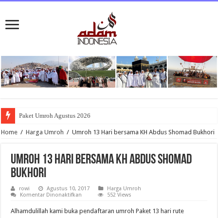
Paket Umroh Agustus 2026
Home
/
Harga Umroh
/
Umroh 13 Hari bersama KH Abdus Shomad Bukhori
Umroh 13 Hari bersama KH Abdus Shomad
Bukhori
rowi
Agustus 10, 2017
Harga Umroh
pada
Komentar Dinonaktifkan
552 Views
Umroh
13
Alhamdulillah kami buka pendaftaran umroh Paket 13 hari rute
Hari