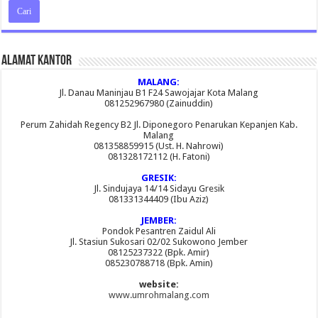
Alamat Kantor
MALANG:
Jl. Danau Maninjau B1 F24 Sawojajar Kota Malang
081252967980 (Zainuddin)
Perum Zahidah Regency B2 Jl. Diponegoro Penarukan Kepanjen Kab.
Malang
081358859915 (Ust. H. Nahrowi)
081328172112 (H. Fatoni)
GRESIK:
Jl. Sindujaya 14/14 Sidayu Gresik
081331344409 (Ibu Aziz)
JEMBER:
Pondok Pesantren Zaidul Ali
Jl. Stasiun Sukosari 02/02 Sukowono Jember
08125237322 (Bpk. Amir)
085230788718 (Bpk. Amin)
website:
www.umrohmalang.com