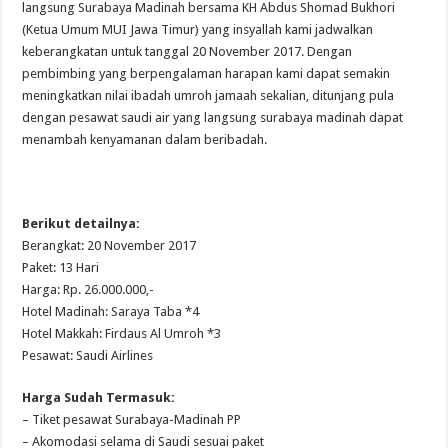
bersama
langsung Surabaya Madinah bersama KH Abdus Shomad Bukhori
KH
(Ketua Umum MUI Jawa Timur) yang insyallah kami jadwalkan
Abdus
Shomad
keberangkatan untuk tanggal 20 November 2017. Dengan
Bukhori
pembimbing yang berpengalaman harapan kami dapat semakin
meningkatkan nilai ibadah umroh jamaah sekalian, ditunjang pula
dengan pesawat saudi air yang langsung surabaya madinah dapat
menambah kenyamanan dalam beribadah.
Berikut detailnya:
Berangkat: 20 November 2017
Paket: 13 Hari
Harga: Rp. 26.000.000,-
Hotel Madinah: Saraya Taba *4
Hotel Makkah: Firdaus Al Umroh *3
Pesawat: Saudi Airlines
Harga Sudah Termasuk:
– Tiket pesawat Surabaya-Madinah PP
– Akomodasi selama di Saudi sesuai paket