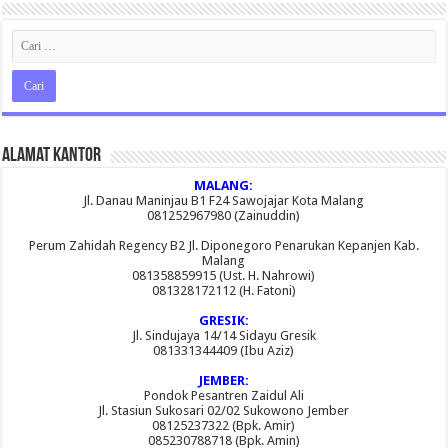
Alamat Kantor
MALANG:
Jl. Danau Maninjau B1 F24 Sawojajar Kota Malang
081252967980 (Zainuddin)
Perum Zahidah Regency B2 Jl. Diponegoro Penarukan Kepanjen Kab.
Malang
081358859915 (Ust. H. Nahrowi)
081328172112 (H. Fatoni)
GRESIK:
Jl. Sindujaya 14/14 Sidayu Gresik
081331344409 (Ibu Aziz)
JEMBER:
Pondok Pesantren Zaidul Ali
Jl. Stasiun Sukosari 02/02 Sukowono Jember
08125237322 (Bpk. Amir)
085230788718 (Bpk. Amin)