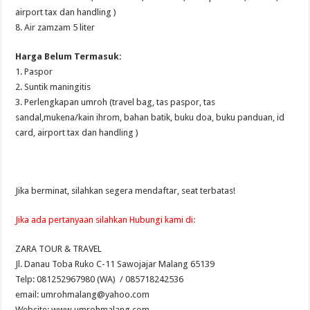
airport tax dan handling )
8. Air zamzam 5 liter
Harga Belum Termasuk:
1. Paspor
2. Suntik maningitis
3. Perlengkapan umroh (travel bag, tas paspor, tas
sandal,mukena/kain ihrom, bahan batik, buku doa, buku panduan, id
card, airport tax dan handling )
Jika berminat, silahkan segera mendaftar, seat terbatas!
Jika ada pertanyaan silahkan Hubungi kami di:
ZARA TOUR & TRAVEL
Jl. Danau Toba Ruko C-11 Sawojajar Malang 65139
Telp: 081252967980 (WA) / 085718242536
email: umrohmalang@yahoo.com
Website: www.umrohmalang.com