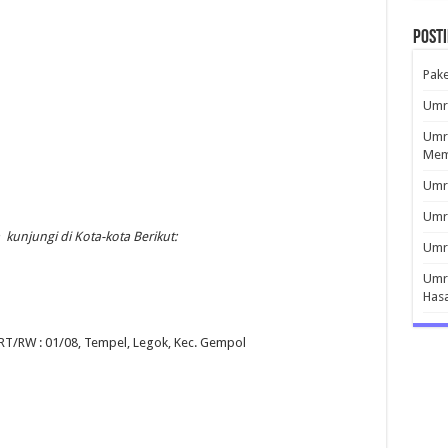
Post
Pak
Umro
Umro
Mem
Umro
Umr
kunjungi di Kota-kota Berikut:
Umro
Umro
Has
 RT/RW : 01/08, Tempel, Legok, Kec. Gempol