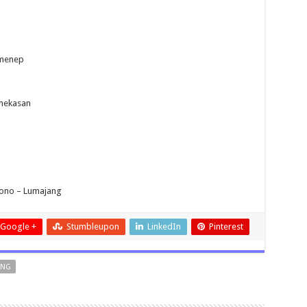
umenep
mekasan
dono – Lumajang
Google +
Stumbleupon
LinkedIn
Pinterest
ANG