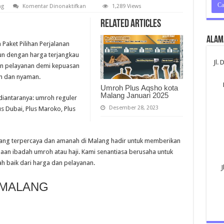
pada
ng
Komentar Dinonaktifkan
1,289 Views
Umroh
Malang
Related Articles
Alam
Paket Pilihan Perjalanan
un dengan harga terjangkau
Jl.
n pelayanan demi kepuasan
n dan nyaman.
Umroh Plus Aqsho kota
Malang Januari 2025
iantaranya: umroh reguler
Desember 28, 2023
us Dubai, Plus Maroko, Plus
ang terpercaya dan amanah di Malang hadir untuk memberikan
naan ibadah umroh atau haji. Kami senantiasa berusaha untuk
h baik dari harga dan pelayanan.
J
 MALANG