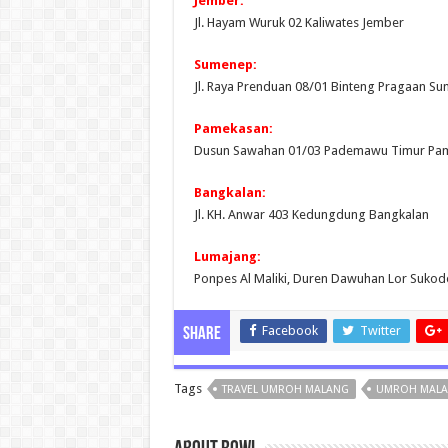
Jember:
Jl. Hayam Wuruk 02 Kaliwates Jember
Sumenep:
Jl. Raya Prenduan 08/01 Binteng Pragaan S
Pamekasan:
Dusun Sawahan 01/03 Pademawu Timur Pa
Bangkalan:
Jl. KH. Anwar 403 Kedungdung Bangkalan
Lumajang:
Ponpes Al Maliki, Duren Dawuhan Lor Suko
Facebook
Twitter
Share
Tags
TRAVEL UMROH MALANG
UMROH MAL