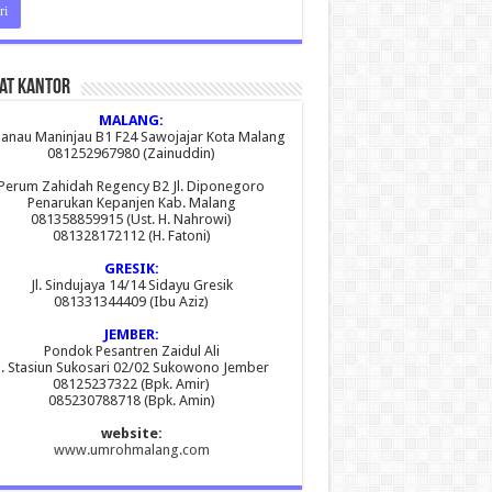
at Kantor
MALANG:
 Danau Maninjau B1 F24 Sawojajar Kota Malang
081252967980 (Zainuddin)
Perum Zahidah Regency B2 Jl. Diponegoro
Penarukan Kepanjen Kab. Malang
081358859915 (Ust. H. Nahrowi)
081328172112 (H. Fatoni)
GRESIK:
Jl. Sindujaya 14/14 Sidayu Gresik
081331344409 (Ibu Aziz)
JEMBER:
Pondok Pesantren Zaidul Ali
l. Stasiun Sukosari 02/02 Sukowono Jember
08125237322 (Bpk. Amir)
085230788718 (Bpk. Amin)
website:
www.umrohmalang.com