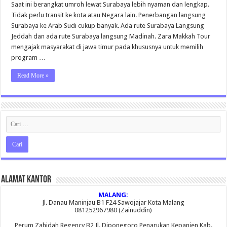
Surabaya
Saat ini berangkat umroh lewat Surabaya lebih nyaman dan lengkap.
Madinah
Tidak perlu transit ke kota atau Negara lain. Penerbangan langsung
Lebih
Nyaman
Surabaya ke Arab Sudi cukup banyak. Ada rute Surabaya Langsung
bersama
Jeddah dan ada rute Surabaya langsung Madinah. Zara Makkah Tour
Zara
Makkah
mengajak masyarakat di jawa timur pada khususnya untuk memilih
Tour
program …
Read More »
Alamat Kantor
MALANG:
Jl. Danau Maninjau B1 F24 Sawojajar Kota Malang
081252967980 (Zainuddin)
Perum Zahidah Regency B2 Jl. Diponegoro Penarukan Kepanjen Kab.