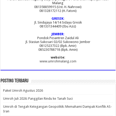
Malang
081358859915 (Ust. H. Nahrowi)
081328172112 (H. Fatoni)
GRESIK:
Jl. Sindujaya 14/14 Sidayu Gresik
081331344409 (Ibu Aziz)
JEMBER:
Pondok Pesantren Zaidul Ali
Jl. Stasiun Sukosari 02/02 Sukowono Jember
08125237322 (Bpk. Amir)
085230788718 (Bpk. Amin)
website:
www.umrohmalang.com
Posting Terbaru
Paket Umroh Agustus 2026
Umroh Juli 2026: Panggilan Rindu ke Tanah Suci
Umroh di Tengah Ketegangan Geopolitik: Memahami Dampak Konflik AS-
Iran