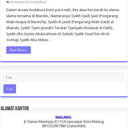
pada
Komentar Dinonaktifkan
Wisata
Maroko
Dalam wisata Andalusia bumi para nabi, kita akan berziarah ke ulama-
–
ulama ternama di Maroko, diantaranya: Syekh Qadi Iyad (Pengarang
Spanyol
–
Kitab Huquq Al Mustofa), Syekh Al Jazuli (Pengarang Kitab Dalail al-
Casablanca
Khairat), Syekh Tijani (pendiri Tarekat Tijaniyah/sholawat al-Fatih),
–
Marrakech
Syekh Abu Qasim Abdurahman Al-Suhaili, Syekh Yusuf bin Ali Al-
–
Rabat
Sonhaji, Syekh Abu Abbas …
–
Fez
Read More »
–
Tangier
–
Granada
–
Cordoba
–
Toledo
–
Madrid
Alamat Kantor
MALANG:
Jl. Danau Maninjau B1 F24 Sawojajar Kota Malang
081252967980 (Zainuddin)