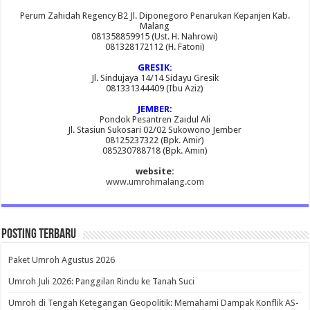
Perum Zahidah Regency B2 Jl. Diponegoro Penarukan Kepanjen Kab.
Malang
081358859915 (Ust. H. Nahrowi)
081328172112 (H. Fatoni)
GRESIK:
Jl. Sindujaya 14/14 Sidayu Gresik
081331344409 (Ibu Aziz)
JEMBER:
Pondok Pesantren Zaidul Ali
Jl. Stasiun Sukosari 02/02 Sukowono Jember
08125237322 (Bpk. Amir)
085230788718 (Bpk. Amin)
website:
www.umrohmalang.com
Posting Terbaru
Paket Umroh Agustus 2026
Umroh Juli 2026: Panggilan Rindu ke Tanah Suci
Umroh di Tengah Ketegangan Geopolitik: Memahami Dampak Konflik AS-