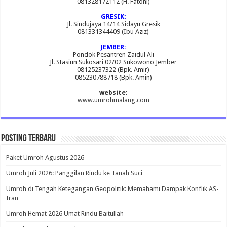
081328172112 (H. Fatoni)
GRESIK:
Jl. Sindujaya 14/14 Sidayu Gresik
081331344409 (Ibu Aziz)
JEMBER:
Pondok Pesantren Zaidul Ali
Jl. Stasiun Sukosari 02/02 Sukowono Jember
08125237322 (Bpk. Amir)
085230788718 (Bpk. Amin)
website:
www.umrohmalang.com
Posting Terbaru
Paket Umroh Agustus 2026
Umroh Juli 2026: Panggilan Rindu ke Tanah Suci
Umroh di Tengah Ketegangan Geopolitik: Memahami Dampak Konflik AS-
Iran
Umroh Hemat 2026 Umat Rindu Baitullah