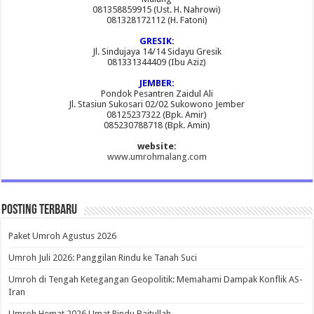
081358859915 (Ust. H. Nahrowi)
081328172112 (H. Fatoni)
GRESIK:
Jl. Sindujaya 14/14 Sidayu Gresik
081331344409 (Ibu Aziz)
JEMBER:
Pondok Pesantren Zaidul Ali
Jl. Stasiun Sukosari 02/02 Sukowono Jember
08125237322 (Bpk. Amir)
085230788718 (Bpk. Amin)
website:
www.umrohmalang.com
Posting Terbaru
Paket Umroh Agustus 2026
Umroh Juli 2026: Panggilan Rindu ke Tanah Suci
Umroh di Tengah Ketegangan Geopolitik: Memahami Dampak Konflik AS-
Iran
Umroh Hemat 2026 Umat Rindu Baitullah