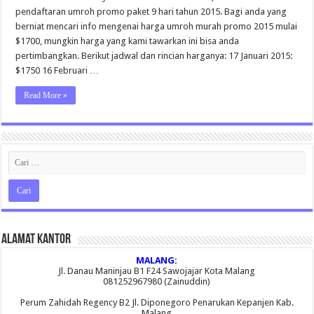
Tahun
pendaftaran umroh promo paket 9 hari tahun 2015. Bagi anda yang
2015
Mulai
berniat mencari info mengenai harga umroh murah promo 2015 mulai
$1700
$1700, mungkin harga yang kami tawarkan ini bisa anda
Start
Surabaya
pertimbangkan. Berikut jadwal dan rincian harganya: 17 Januari 2015:
$1750 16 Februari …
Read More »
Alamat Kantor
MALANG:
Jl. Danau Maninjau B1 F24 Sawojajar Kota Malang
081252967980 (Zainuddin)
Perum Zahidah Regency B2 Jl. Diponegoro Penarukan Kepanjen Kab.
Malang