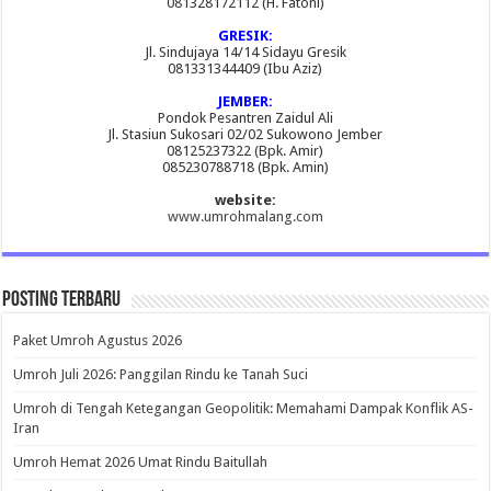
081328172112 (H. Fatoni)
GRESIK:
Jl. Sindujaya 14/14 Sidayu Gresik
081331344409 (Ibu Aziz)
JEMBER:
Pondok Pesantren Zaidul Ali
Jl. Stasiun Sukosari 02/02 Sukowono Jember
08125237322 (Bpk. Amir)
085230788718 (Bpk. Amin)
website:
www.umrohmalang.com
Posting Terbaru
Paket Umroh Agustus 2026
Umroh Juli 2026: Panggilan Rindu ke Tanah Suci
Umroh di Tengah Ketegangan Geopolitik: Memahami Dampak Konflik AS-
Iran
Umroh Hemat 2026 Umat Rindu Baitullah