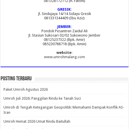
081328172112 (H. Fatoni)
GRESIK:
Jl. Sindujaya 14/14 Sidayu Gresik
081331344409 (Ibu Aziz)
JEMBER:
Pondok Pesantren Zaidul Ali
Jl. Stasiun Sukosari 02/02 Sukowono Jember
08125237322 (Bpk. Amir)
085230788718 (Bpk. Amin)
website:
www.umrohmalang.com
Posting Terbaru
Paket Umroh Agustus 2026
Umroh Juli 2026: Panggilan Rindu ke Tanah Suci
Umroh di Tengah Ketegangan Geopolitik: Memahami Dampak Konflik AS-
Iran
Umroh Hemat 2026 Umat Rindu Baitullah