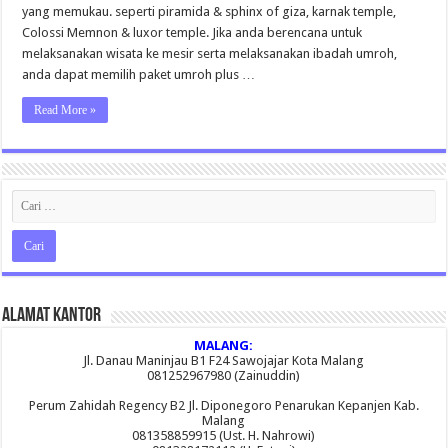
2015
yang memukau. seperti piramida & sphinx of giza, karnak temple,
Colossi Memnon & luxor temple. Jika anda berencana untuk
melaksanakan wisata ke mesir serta melaksanakan ibadah umroh,
anda dapat memilih paket umroh plus …
Read More »
Alamat Kantor
MALANG:
Jl. Danau Maninjau B1 F24 Sawojajar Kota Malang
081252967980 (Zainuddin)
Perum Zahidah Regency B2 Jl. Diponegoro Penarukan Kepanjen Kab.
Malang
081358859915 (Ust. H. Nahrowi)