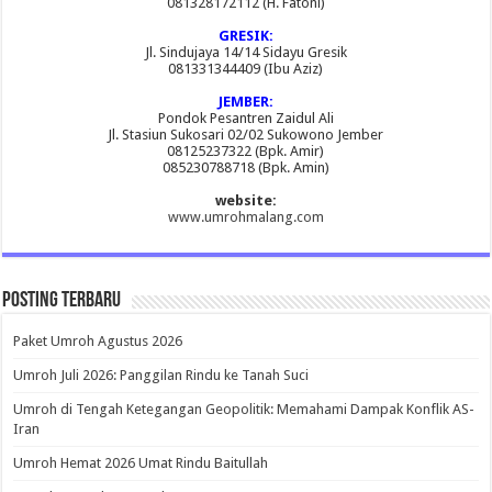
081328172112 (H. Fatoni)
GRESIK:
Jl. Sindujaya 14/14 Sidayu Gresik
081331344409 (Ibu Aziz)
JEMBER:
Pondok Pesantren Zaidul Ali
Jl. Stasiun Sukosari 02/02 Sukowono Jember
08125237322 (Bpk. Amir)
085230788718 (Bpk. Amin)
website:
www.umrohmalang.com
Posting Terbaru
Paket Umroh Agustus 2026
Umroh Juli 2026: Panggilan Rindu ke Tanah Suci
Umroh di Tengah Ketegangan Geopolitik: Memahami Dampak Konflik AS-
Iran
Umroh Hemat 2026 Umat Rindu Baitullah