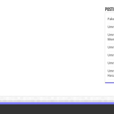
Post
Pak
Umro
Umro
Mem
Umro
Umr
Umro
Umro
Has