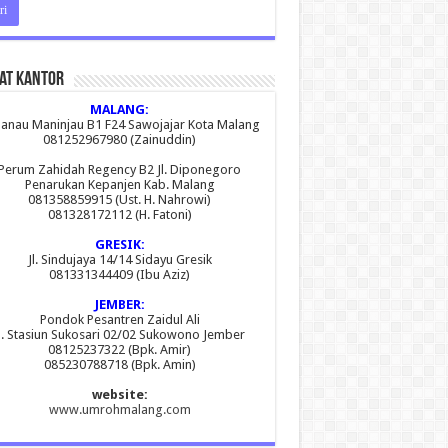
at Kantor
MALANG:
 Danau Maninjau B1 F24 Sawojajar Kota Malang
081252967980 (Zainuddin)
Perum Zahidah Regency B2 Jl. Diponegoro
Penarukan Kepanjen Kab. Malang
081358859915 (Ust. H. Nahrowi)
081328172112 (H. Fatoni)
GRESIK:
Jl. Sindujaya 14/14 Sidayu Gresik
081331344409 (Ibu Aziz)
JEMBER:
Pondok Pesantren Zaidul Ali
l. Stasiun Sukosari 02/02 Sukowono Jember
08125237322 (Bpk. Amir)
085230788718 (Bpk. Amin)
website:
www.umrohmalang.com