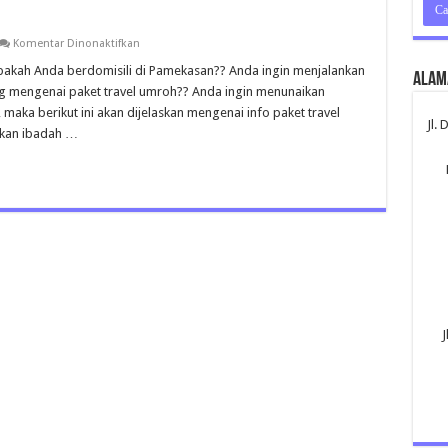
pada
Komentar Dinonaktifkan
Umroh
Pamekasan
akah Anda berdomisili di Pamekasan?? Anda ingin menjalankan
Alam
 mengenai paket travel umroh?? Anda ingin menunaikan
 maka berikut ini akan dijelaskan mengenai info paket travel
Jl.
nkan ibadah …
J