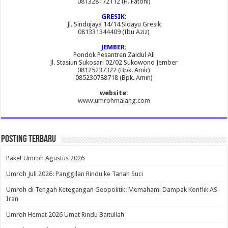
081328172112 (H. Fatoni)
GRESIK:
Jl. Sindujaya 14/14 Sidayu Gresik
081331344409 (Ibu Aziz)
JEMBER:
Pondok Pesantren Zaidul Ali
Jl. Stasiun Sukosari 02/02 Sukowono Jember
08125237322 (Bpk. Amir)
085230788718 (Bpk. Amin)
website:
www.umrohmalang.com
Posting Terbaru
Paket Umroh Agustus 2026
Umroh Juli 2026: Panggilan Rindu ke Tanah Suci
Umroh di Tengah Ketegangan Geopolitik: Memahami Dampak Konflik AS-
Iran
Umroh Hemat 2026 Umat Rindu Baitullah