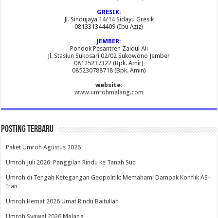
GRESIK:
Jl. Sindujaya 14/14 Sidayu Gresik
081331344409 (Ibu Aziz)
JEMBER:
Pondok Pesantren Zaidul Ali
Jl. Stasiun Sukosari 02/02 Sukowono Jember
08125237322 (Bpk. Amir)
085230788718 (Bpk. Amin)
website:
www.umrohmalang.com
Posting Terbaru
Paket Umroh Agustus 2026
Umroh Juli 2026: Panggilan Rindu ke Tanah Suci
Umroh di Tengah Ketegangan Geopolitik: Memahami Dampak Konflik AS-
Iran
Umroh Hemat 2026 Umat Rindu Baitullah
Umroh Syawal 2026 Malang