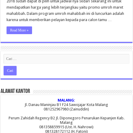
2018 sudah dapat di pilih untuk jadwal nya sedari sekarang ini untuk
Jt
Maret
mendapatkan harga yang lebih terjangkau yaitu promo umroh maret
2018
mahabbah. Dalam program umroh mahabbah ini di luncurkan adalah
karena untuk memberikan pelayan kepada para calon tamu …
Read More »
Alamat Kantor
MALANG:
Jl. Danau Maninjau B1 F24 Sawojajar Kota Malang
081252967980 (Zainuddin)
Perum Zahidah Regency B2 Jl. Diponegoro Penarukan Kepanjen Kab.
Malang
081358859915 (Ust. H. Nahrowi)
081328172112 (H. Fatoni)