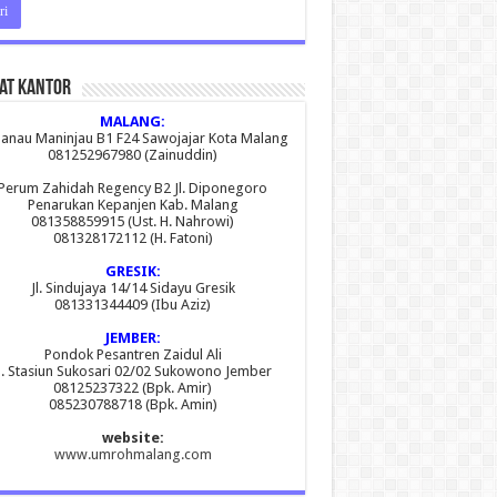
at Kantor
MALANG:
 Danau Maninjau B1 F24 Sawojajar Kota Malang
081252967980 (Zainuddin)
Perum Zahidah Regency B2 Jl. Diponegoro
Penarukan Kepanjen Kab. Malang
081358859915 (Ust. H. Nahrowi)
081328172112 (H. Fatoni)
GRESIK:
Jl. Sindujaya 14/14 Sidayu Gresik
081331344409 (Ibu Aziz)
JEMBER:
Pondok Pesantren Zaidul Ali
l. Stasiun Sukosari 02/02 Sukowono Jember
08125237322 (Bpk. Amir)
085230788718 (Bpk. Amin)
website:
www.umrohmalang.com