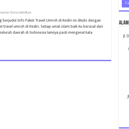
pada
entar Dinonaktifkan
Umroh
Kediri
g berjudul Info Paket Travel Umroh di Kediri ini ditulis dengan
Alam
ravel umroh di Kediri. Setiap umat islam baik itu berasal dari
 seluruh daerah di Indonesia lainnya pasti mengenal kata
Jl.
J