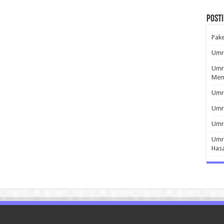
Post
Pak
Umro
Umro
Mem
Umro
Umr
Umro
Umro
Has