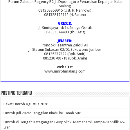
Perum Zahidah Regency B2 Jl. Diponegoro Penarukan Kepanjen Kab.
Malang
081358859915 (Ust. H. Nahrowi)
081328172112 (H. Fatoni)
GRESIK:
Jl. Sindujaya 14/14 Sidayu Gresik
081331344409 (Ibu Aziz)
JEMBER:
Pondok Pesantren Zaidul Ali
Jl. Stasiun Sukosari 02/02 Sukowono Jember
08125237322 (Bpk. Amir)
085230788718 (Bpk. Amin)
website:
www.umrohmalang.com
Posting Terbaru
Paket Umroh Agustus 2026
Umroh Juli 2026: Panggilan Rindu ke Tanah Suci
Umroh di Tengah Ketegangan Geopolitik: Memahami Dampak Konflik AS-
Iran