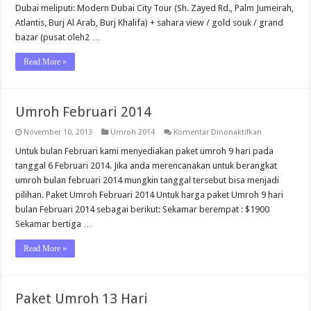
Februari
Dubai meliputi: Modern Dubai City Tour (Sh. Zayed Rd., Palm Jumeirah,
2014
Atlantis, Burj Al Arab, Burj Khalifa) + sahara view / gold souk / grand
bazar (pusat oleh2 …
Read More »
Umroh Februari 2014
pada
November 10, 2013
Umroh 2014
Komentar Dinonaktifkan
Umroh
Februari
Untuk bulan Februari kami menyediakan paket umroh 9 hari pada
2014
tanggal 6 Februari 2014. Jika anda merencanakan untuk berangkat
umroh bulan februari 2014 mungkin tanggal tersebut bisa menjadi
pilihan. Paket Umroh Februari 2014 Untuk harga paket Umroh 9 hari
bulan Februari 2014 sebagai berikut: Sekamar berempat : $1900
Sekamar bertiga …
Read More »
Paket Umroh 13 Hari