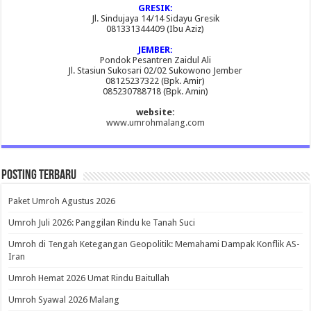
GRESIK:
Jl. Sindujaya 14/14 Sidayu Gresik
081331344409 (Ibu Aziz)
JEMBER:
Pondok Pesantren Zaidul Ali
Jl. Stasiun Sukosari 02/02 Sukowono Jember
08125237322 (Bpk. Amir)
085230788718 (Bpk. Amin)
website:
www.umrohmalang.com
Posting Terbaru
Paket Umroh Agustus 2026
Umroh Juli 2026: Panggilan Rindu ke Tanah Suci
Umroh di Tengah Ketegangan Geopolitik: Memahami Dampak Konflik AS-
Iran
Umroh Hemat 2026 Umat Rindu Baitullah
Umroh Syawal 2026 Malang