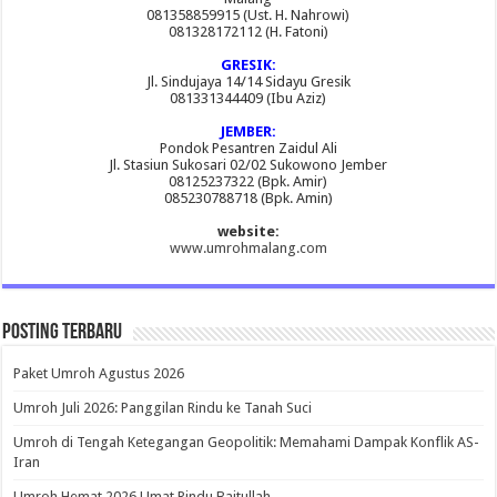
081358859915 (Ust. H. Nahrowi)
081328172112 (H. Fatoni)
GRESIK:
Jl. Sindujaya 14/14 Sidayu Gresik
081331344409 (Ibu Aziz)
JEMBER:
Pondok Pesantren Zaidul Ali
Jl. Stasiun Sukosari 02/02 Sukowono Jember
08125237322 (Bpk. Amir)
085230788718 (Bpk. Amin)
website:
www.umrohmalang.com
Posting Terbaru
Paket Umroh Agustus 2026
Umroh Juli 2026: Panggilan Rindu ke Tanah Suci
Umroh di Tengah Ketegangan Geopolitik: Memahami Dampak Konflik AS-
Iran
Umroh Hemat 2026 Umat Rindu Baitullah