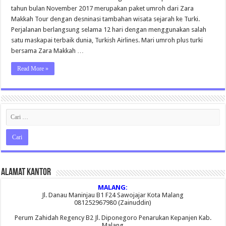
Turki
tahun bulan November 2017 merupakan paket umroh dari Zara
Akhir
Tahun
Makkah Tour dengan desninasi tambahan wisata sejarah ke Turki.
bersama
Perjalanan berlangsung selama 12 hari dengan menggunakan salah
Gus
H.
satu maskapai terbaik dunia, Turkish Airlines. Mari umroh plus turki
Sabiq
Al
bersama Zara Makkah …
Hadi,
Lc.
Read More »
MA
Alamat Kantor
MALANG:
Jl. Danau Maninjau B1 F24 Sawojajar Kota Malang
081252967980 (Zainuddin)
Perum Zahidah Regency B2 Jl. Diponegoro Penarukan Kepanjen Kab.
Malang