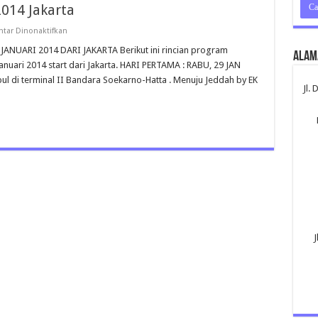
014 Jakarta
pada
tar Dinonaktifkan
Perjalanan
Umroh
UARI 2014 DARI JAKARTA Berikut ini rincian program
Alam
Januari
anuari 2014 start dari Jakarta. HARI PERTAMA : RABU, 29 JAN
2014
Jakarta
 di terminal II Bandara Soekarno-Hatta . Menuju Jeddah by EK
Jl.
J