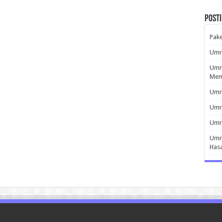
Post
Pak
Umro
Umro
Mem
Umro
Umr
Umro
Umro
Has