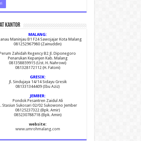
at Kantor
MALANG:
 Danau Maninjau B1 F24 Sawojajar Kota Malang
081252967980 (Zainuddin)
Perum Zahidah Regency B2 Jl. Diponegoro
Penarukan Kepanjen Kab. Malang
081358859915 (Ust. H. Nahrowi)
081328172112 (H. Fatoni)
GRESIK:
Jl. Sindujaya 14/14 Sidayu Gresik
081331344409 (Ibu Aziz)
JEMBER:
Pondok Pesantren Zaidul Ali
l. Stasiun Sukosari 02/02 Sukowono Jember
08125237322 (Bpk. Amir)
085230788718 (Bpk. Amin)
website:
www.umrohmalang.com