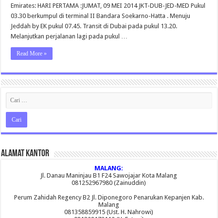
Mei
Emirates: HARI PERTAMA :JUMAT, 09 MEI 2014 JKT-DUB-JED-MED Pukul
2014
03.30 berkumpul di terminal II Bandara Soekarno-Hatta . Menuju
Jeddah by EK pukul 07.45. Transit di Dubai pada pukul 13.20.
Melanjutkan perjalanan lagi pada pukul …
Read More »
Alamat Kantor
MALANG:
Jl. Danau Maninjau B1 F24 Sawojajar Kota Malang
081252967980 (Zainuddin)
Perum Zahidah Regency B2 Jl. Diponegoro Penarukan Kepanjen Kab.
Malang
081358859915 (Ust. H. Nahrowi)