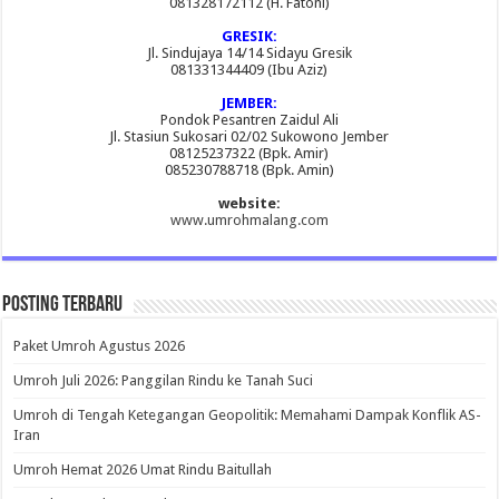
081328172112 (H. Fatoni)
GRESIK:
Jl. Sindujaya 14/14 Sidayu Gresik
081331344409 (Ibu Aziz)
JEMBER:
Pondok Pesantren Zaidul Ali
Jl. Stasiun Sukosari 02/02 Sukowono Jember
08125237322 (Bpk. Amir)
085230788718 (Bpk. Amin)
website:
www.umrohmalang.com
Posting Terbaru
Paket Umroh Agustus 2026
Umroh Juli 2026: Panggilan Rindu ke Tanah Suci
Umroh di Tengah Ketegangan Geopolitik: Memahami Dampak Konflik AS-
Iran
Umroh Hemat 2026 Umat Rindu Baitullah