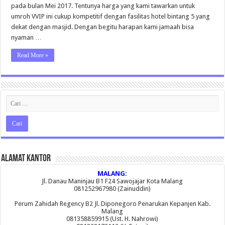
Mei
pada bulan Mei 2017. Tentunya harga yang kami tawarkan untuk
2017
umroh VVIP ini cukup kompetitif dengan fasilitas hotel bintang 5 yang
dekat dengan masjid. Dengan begitu harapan kami jamaah bisa
nyaman …
Read More »
Alamat Kantor
MALANG:
Jl. Danau Maninjau B1 F24 Sawojajar Kota Malang
081252967980 (Zainuddin)
Perum Zahidah Regency B2 Jl. Diponegoro Penarukan Kepanjen Kab.
Malang
081358859915 (Ust. H. Nahrowi)