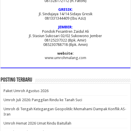
081328172112 (H. Fatoni)
GRESIK:
Jl. Sindujaya 14/14 Sidayu Gresik
081331344409 (Ibu Aziz)
JEMBER:
Pondok Pesantren Zaidul Ali
Jl. Stasiun Sukosari 02/02 Sukowono Jember
08125237322 (Bpk. Amir)
085230788718 (Bpk. Amin)
website:
www.umrohmalang.com
Posting Terbaru
Paket Umroh Agustus 2026
Umroh Juli 2026: Panggilan Rindu ke Tanah Suci
Umroh di Tengah Ketegangan Geopolitik: Memahami Dampak Konflik AS-
Iran
Umroh Hemat 2026 Umat Rindu Baitullah