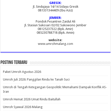
GRESIK:
Jl. Sindujaya 14/14 Sidayu Gresik
081331344409 (Ibu Aziz)
JEMBER:
Pondok Pesantren Zaidul Ali
Jl. Stasiun Sukosari 02/02 Sukowono Jember
08125237322 (Bpk. Amir)
085230788718 (Bpk. Amin)
website:
www.umrohmalang.com
Posting Terbaru
Paket Umroh Agustus 2026
Umroh Juli 2026: Panggilan Rindu ke Tanah Suci
Umroh di Tengah Ketegangan Geopolitik: Memahami Dampak Konflik AS-
Iran
Umroh Hemat 2026 Umat Rindu Baitullah
Umroh Syawal 2026 Malang