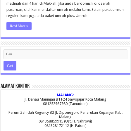
madinah dan 4 hari di Makkah. Jika anda berdomisili di daerah
pasuruan, silahkan mendaftar umroh melalui kami. Selain paket umroh
reguler, kami juga ada paket umroh plus. Umroh …
Read More »
Alamat Kantor
MALANG:
Jl. Danau Maninjau B1 F24 Sawojajar Kota Malang
081252967980 (Zainuddin)
Perum Zahidah Regency B2 Jl. Diponegoro Penarukan Kepanjen Kab.
Malang
081358859915 (Ust. H. Nahrowi)
081328172112 (H. Fatoni)