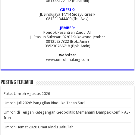
081328172112 (H. Fatoni)
GRESIK:
Jl. Sindujaya 14/14 Sidayu Gresik
081331344409 (Ibu Aziz)
JEMBER:
Pondok Pesantren Zaidul Ali
Jl. Stasiun Sukosari 02/02 Sukowono Jember
08125237322 (Bpk. Amir)
085230788718 (Bpk. Amin)
website:
www.umrohmalang.com
Posting Terbaru
Paket Umroh Agustus 2026
Umroh Juli 2026: Panggilan Rindu ke Tanah Suci
Umroh di Tengah Ketegangan Geopolitik: Memahami Dampak Konflik AS-
Iran
Umroh Hemat 2026 Umat Rindu Baitullah