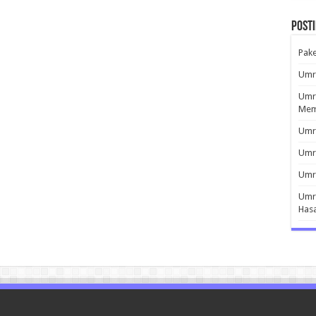
Post
Pak
Umro
Umro
Mem
Umro
Umr
Umro
Umro
Has