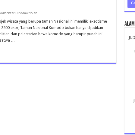
pada
Komentar Dinonaktifkan
Pulau
Komodo
k wisata yang berupa taman Nasional ini memiliki eksotisme
Alam
Flores
a 2500 ekor, Taman Nasional Komodo bukan hanya dijadikan
elitian dan pelestarian hewa komodo yang hampir punah ini.
Jl.
 satwa …
J