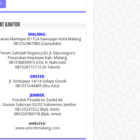
at Kantor
MALANG:
 Danau Maninjau B1 F24 Sawojajar Kota Malang
081252967980 (Zainuddin)
Perum Zahidah Regency B2 Jl. Diponegoro
Penarukan Kepanjen Kab. Malang
081358859915 (Ust. H. Nahrowi)
081328172112 (H. Fatoni)
GRESIK:
Jl. Sindujaya 14/14 Sidayu Gresik
081331344409 (Ibu Aziz)
JEMBER:
Pondok Pesantren Zaidul Ali
l. Stasiun Sukosari 02/02 Sukowono Jember
08125237322 (Bpk. Amir)
085230788718 (Bpk. Amin)
website:
www.umrohmalang.com