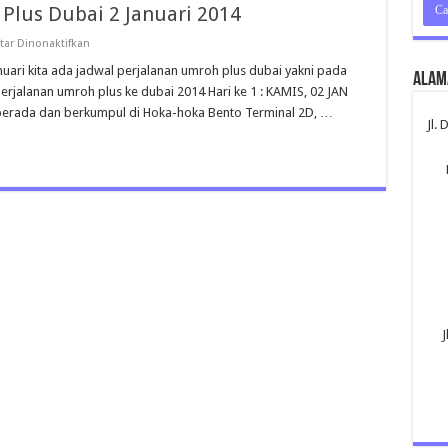
Plus Dubai 2 Januari 2014
pada
ar Dinonaktifkan
Program
Perjalanan
uari kita ada jadwal perjalanan umroh plus dubai yakni pada
Alam
Umroh
perjalanan umroh plus ke dubai 2014 Hari ke 1 : KAMIS, 02 JAN
Plus
Dubai
erada dan berkumpul di Hoka-hoka Bento Terminal 2D, …
2
Jl.
Januari
2014
J