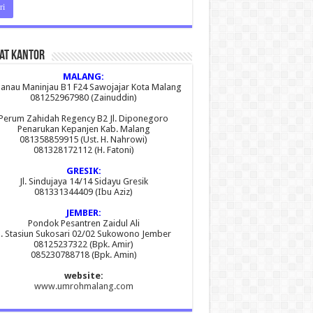
at Kantor
MALANG:
 Danau Maninjau B1 F24 Sawojajar Kota Malang
081252967980 (Zainuddin)
Perum Zahidah Regency B2 Jl. Diponegoro
Penarukan Kepanjen Kab. Malang
081358859915 (Ust. H. Nahrowi)
081328172112 (H. Fatoni)
GRESIK:
Jl. Sindujaya 14/14 Sidayu Gresik
081331344409 (Ibu Aziz)
JEMBER:
Pondok Pesantren Zaidul Ali
l. Stasiun Sukosari 02/02 Sukowono Jember
08125237322 (Bpk. Amir)
085230788718 (Bpk. Amin)
website:
www.umrohmalang.com