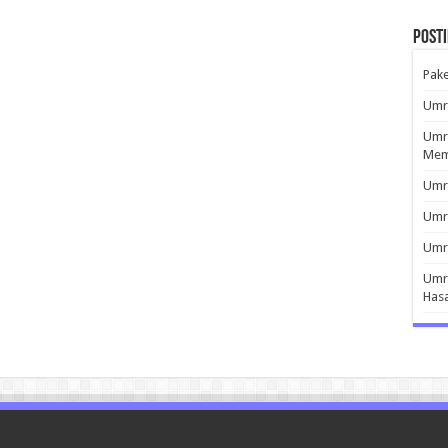
Post
Pak
Umro
Umro
Mem
Umro
Umr
Umro
Umro
Has