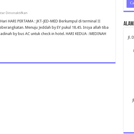
pada
ar Dinonaktifkan
Umroh
12
i HARI PERTAMA : JKT-JED-MED Berkumpul di terminal II
Alam
Hari
berangkatan. Menuju Jeddah by EY pukul 18.45. Insya allah tiba
adinah by bus AC untuk check in hotel. HARI KEDUA : MEDINAH
Jl.
J