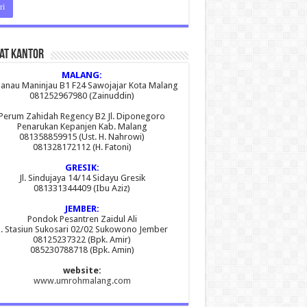
at Kantor
MALANG:
 Danau Maninjau B1 F24 Sawojajar Kota Malang
081252967980 (Zainuddin)
Perum Zahidah Regency B2 Jl. Diponegoro
Penarukan Kepanjen Kab. Malang
081358859915 (Ust. H. Nahrowi)
081328172112 (H. Fatoni)
GRESIK:
Jl. Sindujaya 14/14 Sidayu Gresik
081331344409 (Ibu Aziz)
JEMBER:
Pondok Pesantren Zaidul Ali
l. Stasiun Sukosari 02/02 Sukowono Jember
08125237322 (Bpk. Amir)
085230788718 (Bpk. Amin)
website:
www.umrohmalang.com