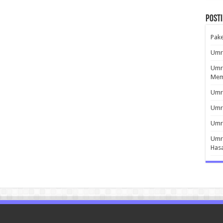
Post
Pak
Umro
Umro
Mem
Umro
Umr
Umro
Umro
Has