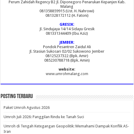
Perum Zahidah Regency B2 Jl. Diponegoro Penarukan Kepanjen Kab.
Malang
081358859915 (Ust. H. Nahrowi)
081328172112 (H. Fatoni)
GRESIK:
Jl. Sindujaya 14/14 Sidayu Gresik
081331344409 (Ibu Aziz)
JEMBER:
Pondok Pesantren Zaidul Ali
Jl. Stasiun Sukosari 02/02 Sukowono Jember
08125237322 (Bpk. Amir)
085230788718 (Bpk. Amin)
website:
www.umrohmalang.com
Posting Terbaru
Paket Umroh Agustus 2026
Umroh Juli 2026: Panggilan Rindu ke Tanah Suci
Umroh di Tengah Ketegangan Geopolitik: Memahami Dampak Konflik AS-
Iran