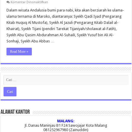
pada
Komentar Dinonaktifkan
Wisata
Maroko
Dalam wisata Andalusia bumi para nabi, kita akan berziarah ke ulama-
–
ulama ternama di Maroko, diantaranya: Syekh Qadi Iyad (Pengarang
Spanyol
–
Kitab Huquq Al Mustofa), Syekh Al Jazuli (Pengarang Kitab Dalail al-
Casablanca
Khairat), Syekh Tijani (pendiri Tarekat Tijaniyah/sholawat al-Fatih),
–
Marrakech
Syekh Abu Qasim Abdurahman Al-Suhaili, Syekh Yusuf bin Ali Al-
–
Rabat
Sonhaji, Syekh Abu Abbas …
–
Fez
Read More »
–
Tangier
–
Granada
–
Cordoba
–
Toledo
–
Madrid
Alamat Kantor
MALANG:
Jl. Danau Maninjau B1 F24 Sawojajar Kota Malang
081252967980 (Zainuddin)