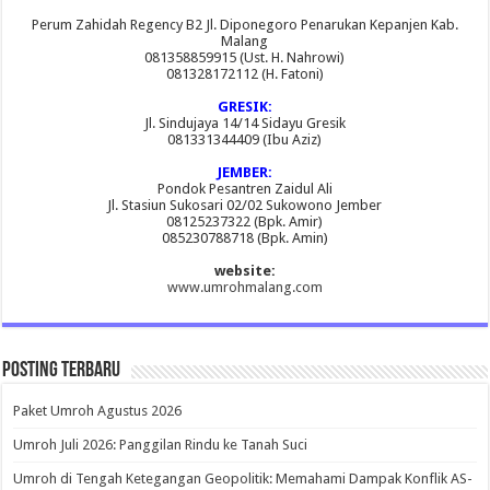
Perum Zahidah Regency B2 Jl. Diponegoro Penarukan Kepanjen Kab.
Malang
081358859915 (Ust. H. Nahrowi)
081328172112 (H. Fatoni)
GRESIK:
Jl. Sindujaya 14/14 Sidayu Gresik
081331344409 (Ibu Aziz)
JEMBER:
Pondok Pesantren Zaidul Ali
Jl. Stasiun Sukosari 02/02 Sukowono Jember
08125237322 (Bpk. Amir)
085230788718 (Bpk. Amin)
website:
www.umrohmalang.com
Posting Terbaru
Paket Umroh Agustus 2026
Umroh Juli 2026: Panggilan Rindu ke Tanah Suci
Umroh di Tengah Ketegangan Geopolitik: Memahami Dampak Konflik AS-