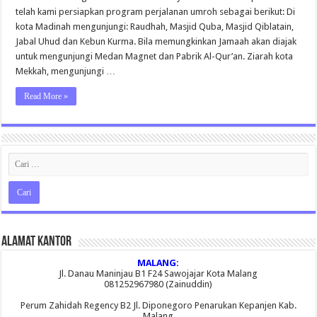
Hari
telah kami persiapkan program perjalanan umroh sebagai berikut: Di
Bersama
Kyai
kota Madinah mengunjungi: Raudhah, Masjid Quba, Masjid Qiblatain,
Muhlas
Jabal Uhud dan Kebun Kurma. Bila memungkinkan Jamaah akan diajak
19
April
untuk mengunjungi Medan Magnet dan Pabrik Al-Qur’an. Ziarah kota
2016
Mekkah, mengunjungi …
Read More »
Alamat Kantor
MALANG:
Jl. Danau Maninjau B1 F24 Sawojajar Kota Malang
081252967980 (Zainuddin)
Perum Zahidah Regency B2 Jl. Diponegoro Penarukan Kepanjen Kab.
Malang