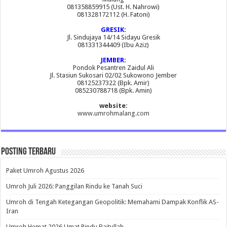
081358859915 (Ust. H. Nahrowi)
081328172112 (H. Fatoni)
GRESIK:
Jl. Sindujaya 14/14 Sidayu Gresik
081331344409 (Ibu Aziz)
JEMBER:
Pondok Pesantren Zaidul Ali
Jl. Stasiun Sukosari 02/02 Sukowono Jember
08125237322 (Bpk. Amir)
085230788718 (Bpk. Amin)
website:
www.umrohmalang.com
Posting Terbaru
Paket Umroh Agustus 2026
Umroh Juli 2026: Panggilan Rindu ke Tanah Suci
Umroh di Tengah Ketegangan Geopolitik: Memahami Dampak Konflik AS-
Iran
Umroh Hemat 2026 Umat Rindu Baitullah